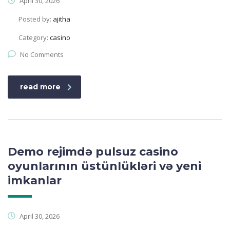
April 30, 2026
Posted by:
ajitha
Category:
casino
No Comments
read more
Demo rejimdə pulsuz casino
oyunlarının üstünlükləri və yeni
imkanlar
April 30, 2026