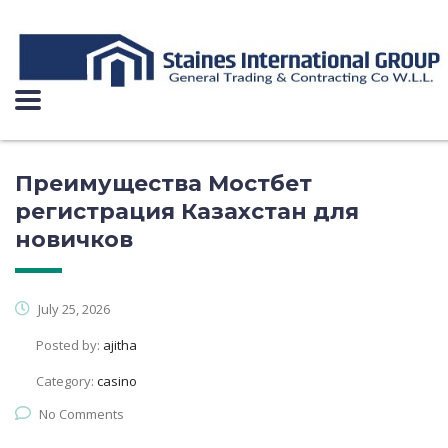
Преимущества Мостбет
регистрация Казахстан для
новичков
July 25, 2026
Posted by:
ajitha
Category:
casino
No Comments