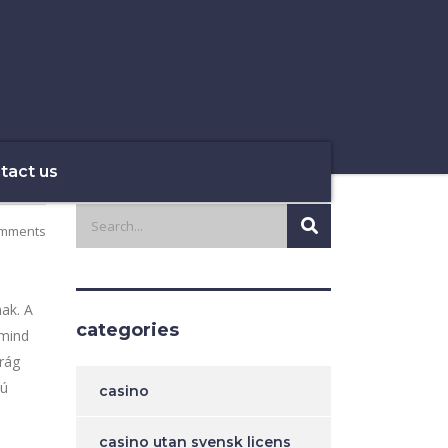
tact us
mments
nak. A
categories
 mind
arág
pú
casino
casino utan svensk licens