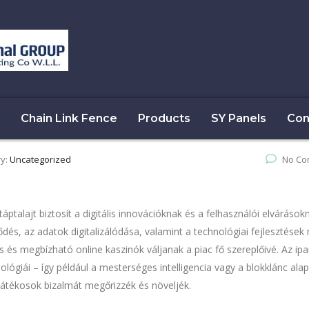
Chain Link Fence
Products
SY Panels
Con
ry:
Uncategorized
No Co
ptalajt biztosít a digitális innovációknak és a felhasználói elvárások
dés, az adatok digitalizálódása, valamint a technológiai fejlesztések
és megbízható online kaszinók váljanak a piac fő szereplőivé. Az ip
nológiái – így például a mesterséges intelligencia vagy a blokklánc ala
játékosok bizalmát megőrizzék és növeljék.