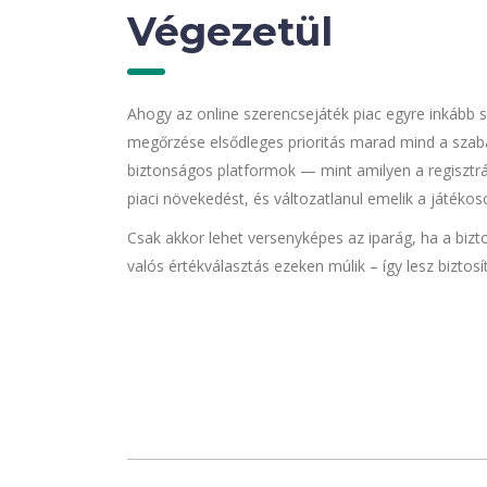
Végezetül
Ahogy az online szerencsejáték piac egyre inkább sz
megőrzése elsődleges prioritás marad mind a szab
biztonságos platformok — mint amilyen a regisztrá
piaci növekedést, és változatlanul emelik a játéko
Csak akkor lehet versenyképes az iparág, ha a bizt
valós értékválasztás ezeken múlik – így lesz biztosí