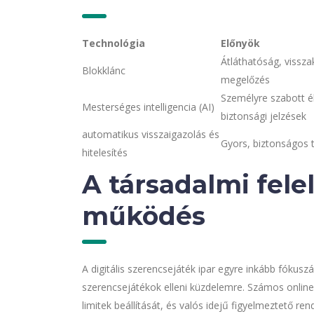
Technológia
Előnyök
Átláthatóság, vissza
Blokklánc
megelőzés
Személyre szabott él
Mesterséges intelligencia (AI)
biztonsági jelzések
automatikus visszaigazolás és
Gyors, biztonságos 
hitelesítés
A társadalmi fele
működés
A digitális szerencsejáték ipar egyre inkább fókusz
szerencsejátékok elleni küzdelemre. Számos online 
limitek beállítását, és valós idejű figyelmeztető ren