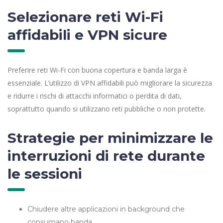
Selezionare reti Wi-Fi
affidabili e VPN sicure
Preferire reti Wi-Fi con buona copertura e banda larga è
essenziale. L’utilizzo di VPN affidabili può migliorare la sicurezza
e ridurre i rischi di attacchi informatici o perdita di dati,
soprattutto quando si utilizzano reti pubbliche o non protette.
Strategie per minimizzare le
interruzioni di rete durante
le sessioni
Chiudere altre applicazioni in background che
consumano banda