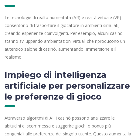
Le tecnologie di realtà aumentata (AR) e realtà virtuale (VR)
consentono di trasportare il giocatore in ambienti simulati,
creando esperienze coinvolgenti. Per esempio, alcuni casinò
stanno sviluppando ambientazioni virtuali che riproducono un
autentico salone di casinò, aumentando l’immersione e il
realismo.
Impiego di intelligenza
artificiale per personalizzare
le preferenze di gioco
Attraverso algoritmi di AI, i casinò possono analizzare le
abitudini di scommessa e suggerire giochi o bonus più
congeniali alle preferenze del singolo utente. Questo aumenta la