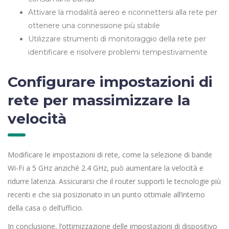
Attivare la modalità aereo e riconnettersi alla rete per
ottenere una connessione più stabile
Utilizzare strumenti di monitoraggio della rete per
identificare e risolvere problemi tempestivamente
Configurare impostazioni di
rete per massimizzare la
velocità
Modificare le impostazioni di rete, come la selezione di bande
Wi-Fi a 5 GHz anziché 2.4 GHz, può aumentare la velocità e
ridurre latenza. Assicurarsi che il router supporti le tecnologie più
recenti e che sia posizionato in un punto ottimale all’interno
della casa o dell’ufficio.
In conclusione, l’ottimizzazione delle impostazioni di dispositivo