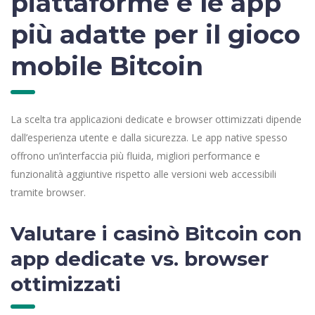
piattaforme e le app
più adatte per il gioco
mobile Bitcoin
La scelta tra applicazioni dedicate e browser ottimizzati dipende
dall’esperienza utente e dalla sicurezza. Le app native spesso
offrono un’interfaccia più fluida, migliori performance e
funzionalità aggiuntive rispetto alle versioni web accessibili
tramite browser.
Valutare i casinò Bitcoin con
app dedicate vs. browser
ottimizzati