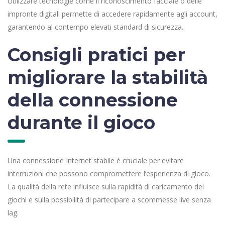
Utilizzare tecnologie come il riconoscimento facciale o delle
impronte digitali permette di accedere rapidamente agli account,
garantendo al contempo elevati standard di sicurezza.
Consigli pratici per
migliorare la stabilità
della connessione
durante il gioco
Una connessione Internet stabile è cruciale per evitare
interruzioni che possono compromettere l’esperienza di gioco.
La qualità della rete influisce sulla rapidità di caricamento dei
giochi e sulla possibilità di partecipare a scommesse live senza
lag.