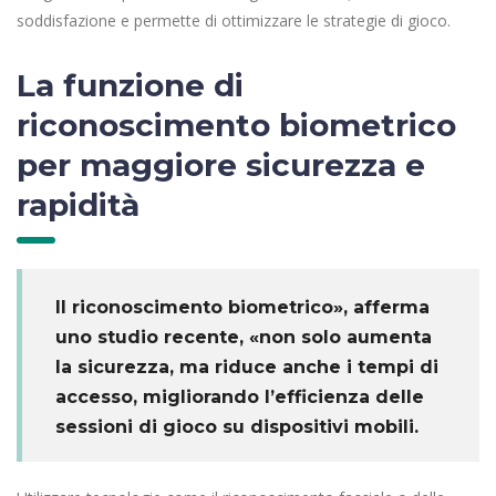
soddisfazione e permette di ottimizzare le strategie di gioco.
La funzione di
riconoscimento biometrico
per maggiore sicurezza e
rapidità
Il riconoscimento biometrico», afferma
uno studio recente, «non solo aumenta
la sicurezza, ma riduce anche i tempi di
accesso, migliorando l’efficienza delle
sessioni di gioco su dispositivi mobili.