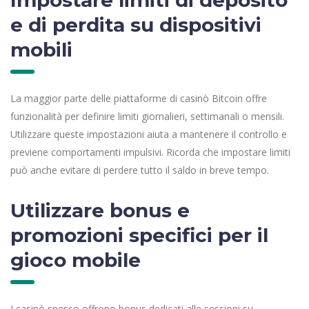
Impostare limiti di deposito
e di perdita su dispositivi
mobili
La maggior parte delle piattaforme di casinò Bitcoin offre
funzionalità per definire limiti giornalieri, settimanali o mensili.
Utilizzare queste impostazioni aiuta a mantenere il controllo e
previene comportamenti impulsivi. Ricorda che impostare limiti
può anche evitare di perdere tutto il saldo in breve tempo.
Utilizzare bonus e
promozioni specifici per il
gioco mobile
I casinò spesso offrono bonus dedicati alle sessioni su