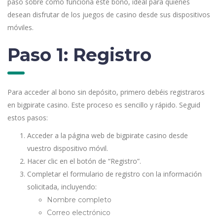
paso sobre cómo funciona este bono, ideal para quienes
desean disfrutar de los juegos de casino desde sus dispositivos
móviles.
Paso 1: Registro
Para acceder al bono sin depósito, primero debéis registraros
en bigpirate casino. Este proceso es sencillo y rápido. Seguid
estos pasos:
Acceder a la página web de bigpirate casino desde
vuestro dispositivo móvil.
Hacer clic en el botón de “Registro”.
Completar el formulario de registro con la información
solicitada, incluyendo:
Nombre completo
Correo electrónico