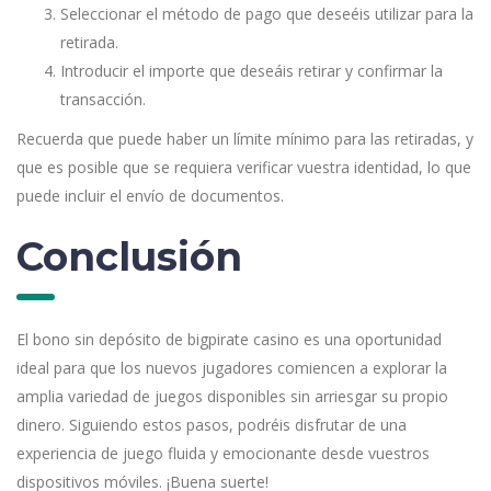
Seleccionar el método de pago que deseéis utilizar para la
retirada.
Introducir el importe que deseáis retirar y confirmar la
transacción.
Recuerda que puede haber un límite mínimo para las retiradas, y
que es posible que se requiera verificar vuestra identidad, lo que
puede incluir el envío de documentos.
Conclusión
El bono sin depósito de bigpirate casino es una oportunidad
ideal para que los nuevos jugadores comiencen a explorar la
amplia variedad de juegos disponibles sin arriesgar su propio
dinero. Siguiendo estos pasos, podréis disfrutar de una
experiencia de juego fluida y emocionante desde vuestros
dispositivos móviles. ¡Buena suerte!