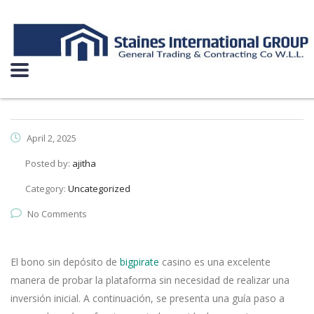
April 2, 2025
Posted by:
ajitha
Category:
Uncategorized
No Comments
El bono sin depósito de
bigpirate
casino es una excelente
manera de probar la plataforma sin necesidad de realizar una
inversión inicial. A continuación, se presenta una guía paso a