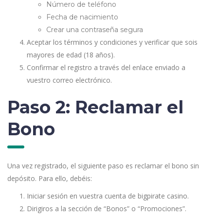
Número de teléfono
Fecha de nacimiento
Crear una contraseña segura
Aceptar los términos y condiciones y verificar que sois
mayores de edad (18 años).
Confirmar el registro a través del enlace enviado a
vuestro correo electrónico.
Paso 2: Reclamar el
Bono
Una vez registrado, el siguiente paso es reclamar el bono sin
depósito. Para ello, debéis:
Iniciar sesión en vuestra cuenta de bigpirate casino.
Dirigiros a la sección de “Bonos” o “Promociones”.