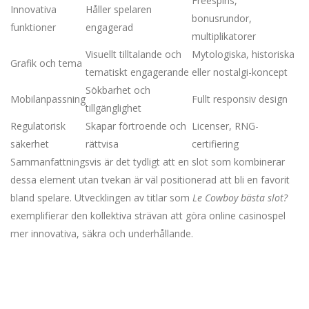
Freespins,
Innovativa
Håller spelaren
bonusrundor,
funktioner
engagerad
multiplikatorer
Visuellt tilltalande och
Mytologiska, historiska
Grafik och tema
tematiskt engagerande
eller nostalgi-koncept
Sökbarhet och
Mobilanpassning
Fullt responsiv design
tillgänglighet
Regulatorisk
Skapar förtroende och
Licenser, RNG-
säkerhet
rättvisa
certifiering
Sammanfattningsvis är det tydligt att en slot som kombinerar
dessa element utan tvekan är väl positionerad att bli en favorit
bland spelare. Utvecklingen av titlar som
Le Cowboy bästa slot?
exemplifierar den kollektiva strävan att göra online casinospel
mer innovativa, säkra och underhållande.