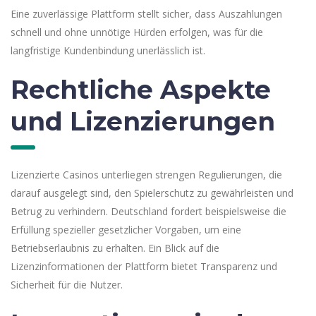
Eine zuverlässige Plattform stellt sicher, dass Auszahlungen
schnell und ohne unnötige Hürden erfolgen, was für die
langfristige Kundenbindung unerlässlich ist.
Rechtliche Aspekte
und Lizenzierungen
Lizenzierte Casinos unterliegen strengen Regulierungen, die
darauf ausgelegt sind, den Spielerschutz zu gewährleisten und
Betrug zu verhindern. Deutschland fordert beispielsweise die
Erfüllung spezieller gesetzlicher Vorgaben, um eine
Betriebserlaubnis zu erhalten. Ein Blick auf die
Lizenzinformationen der Plattform bietet Transparenz und
Sicherheit für die Nutzer.