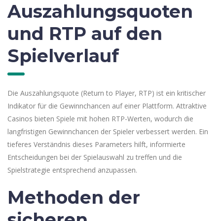
Auszahlungsquoten
und RTP auf den
Spielverlauf
Die Auszahlungsquote (Return to Player, RTP) ist ein kritischer
Indikator für die Gewinnchancen auf einer Plattform. Attraktive
Casinos bieten Spiele mit hohen RTP-Werten, wodurch die
langfristigen Gewinnchancen der Spieler verbessert werden. Ein
tieferes Verständnis dieses Parameters hilft, informierte
Entscheidungen bei der Spielauswahl zu treffen und die
Spielstrategie entsprechend anzupassen.
Methoden der
sicheren