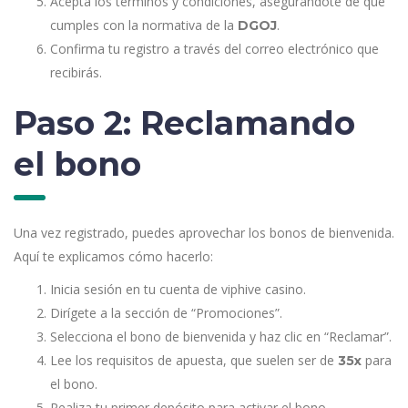
Acepta los términos y condiciones, asegurándote de que
cumples con la normativa de la
.
DGOJ
Confirma tu registro a través del correo electrónico que
recibirás.
Paso 2: Reclamando
el bono
Una vez registrado, puedes aprovechar los bonos de bienvenida.
Aquí te explicamos cómo hacerlo:
Inicia sesión en tu cuenta de viphive casino.
Dirígete a la sección de “Promociones”.
Selecciona el bono de bienvenida y haz clic en “Reclamar”.
Lee los requisitos de apuesta, que suelen ser de
para
35x
el bono.
Realiza tu primer depósito para activar el bono.