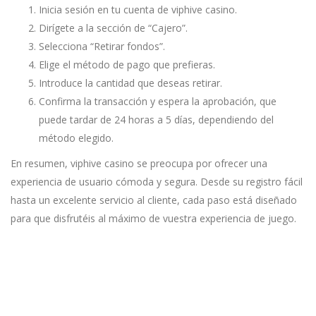
Inicia sesión en tu cuenta de viphive casino.
Dirígete a la sección de “Cajero”.
Selecciona “Retirar fondos”.
Elige el método de pago que prefieras.
Introduce la cantidad que deseas retirar.
Confirma la transacción y espera la aprobación, que
puede tardar de 24 horas a 5 días, dependiendo del
método elegido.
En resumen, viphive casino se preocupa por ofrecer una
experiencia de usuario cómoda y segura. Desde su registro fácil
hasta un excelente servicio al cliente, cada paso está diseñado
para que disfrutéis al máximo de vuestra experiencia de juego.