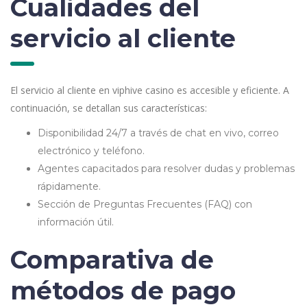
Cualidades del
servicio al cliente
El servicio al cliente en viphive casino es accesible y eficiente. A
continuación, se detallan sus características:
Disponibilidad 24/7 a través de chat en vivo, correo
electrónico y teléfono.
Agentes capacitados para resolver dudas y problemas
rápidamente.
Sección de Preguntas Frecuentes (FAQ) con
información útil.
Comparativa de
métodos de pago