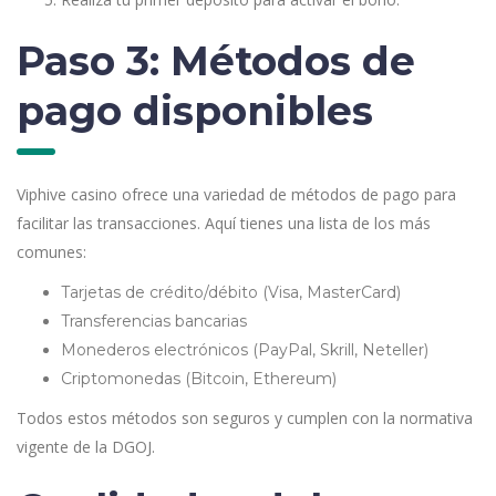
Paso 3: Métodos de
pago disponibles
Viphive casino ofrece una variedad de métodos de pago para
facilitar las transacciones. Aquí tienes una lista de los más
comunes:
Tarjetas de crédito/débito (Visa, MasterCard)
Transferencias bancarias
Monederos electrónicos (PayPal, Skrill, Neteller)
Criptomonedas (Bitcoin, Ethereum)
Todos estos métodos son seguros y cumplen con la normativa
vigente de la DGOJ.