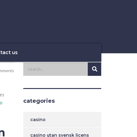
tact us
mments
ces
categories
no
casino
n
casino utan svensk licens