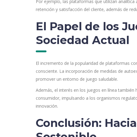
Por ejemplo, las plataformas que utilizan analíti
retención y satisfacción del cliente, además de red
El Papel de los J
Sociedad Actual
El incremento de la popularidad de plataformas 
consciente. La incorporación de medidas de autoex
promover un entorno de juego saludable.
Además, el interés en los juegos en línea también h
consumidor, impulsando a los organismos regulator
innovación.
Conclusión: Haci
Sostenible