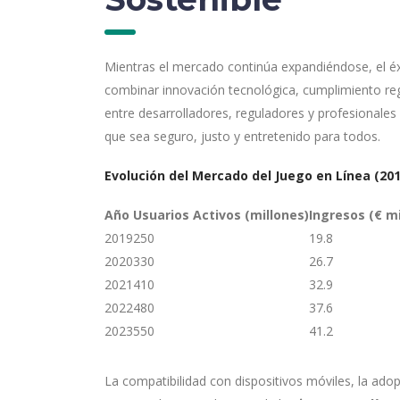
Mientras el mercado continúa expandiéndose, el é
combinar innovación tecnológica, cumplimiento regu
entre desarrolladores, reguladores y profesionales 
que sea seguro, justo y entretenido para todos.
Evolución del Mercado del Juego en Línea (20
Año
Usuarios Activos (millones)
Ingresos (€ mi
2019
250
19.8
2020
330
26.7
2021
410
32.9
2022
480
37.6
2023
550
41.2
La compatibilidad con dispositivos móviles, la ado