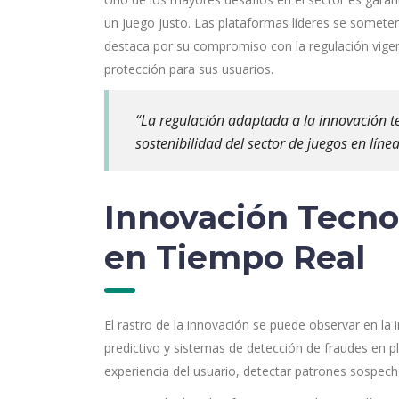
un juego justo. Las plataformas líderes se someten
destaca por su compromiso con la regulación vige
protección para sus usuarios.
“La regulación adaptada a la innovación t
sostenibilidad del sector de juegos en línea
Innovación Tecnol
en Tiempo Real
El rastro de la innovación se puede observar en la in
predictivo y sistemas de detección de fraudes en 
experiencia del usuario, detectar patrones sospech