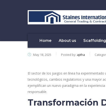
Home
About us
Scaffolding
May 18, 2025
Posted by:
ajitha
Categor
El sector de los juegos en línea ha experimentado
tecnológicos, cambios regulatorios y una mayor ac
ejemplifican un nuevo paradigma en la experiencia
responsable.
Transformación Di