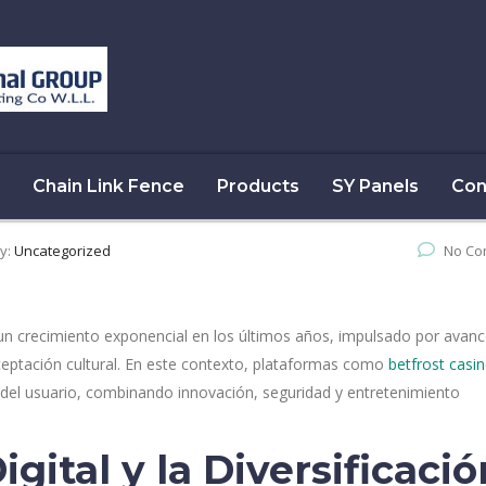
Chain Link Fence
Products
SY Panels
Con
y:
Uncategorized
No Co
 un crecimiento exponencial en los últimos años, impulsado por avan
eptación cultural. En este contexto, plataformas como
betfrost casi
 del usuario, combinando innovación, seguridad y entretenimiento
gital y la Diversificació