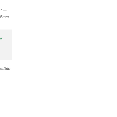
ir —
: From
es
ssible