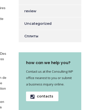
ires
review
tte
Uncategorized
Сплиты
 Des
ess
how can we help you?
Contact us at the Consulting WP
n de
office nearest to you or submit
le
a business inquiry online.
tion
contacts
 en
la