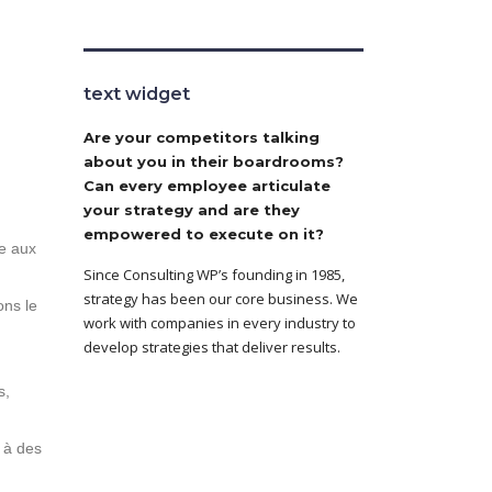
text widget
Are your competitors talking
about you in their boardrooms?
Can every employee articulate
your strategy and are they
empowered to execute on it?
le aux
Since Consulting WP’s founding in 1985,
strategy has been our core business. We
ons le
work with companies in every industry to
develop strategies that deliver results.
s,
 à des