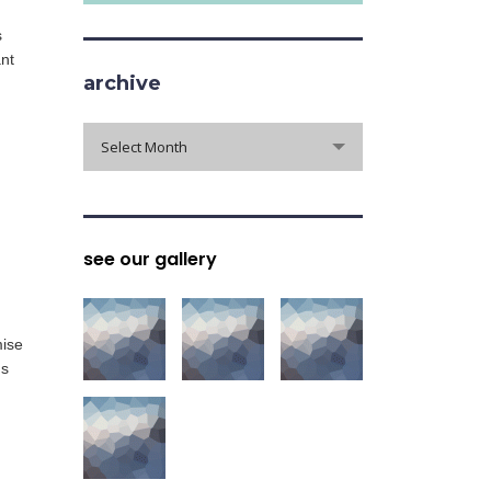
s
nt
archive
archive
Select Month
see our gallery
mise
us