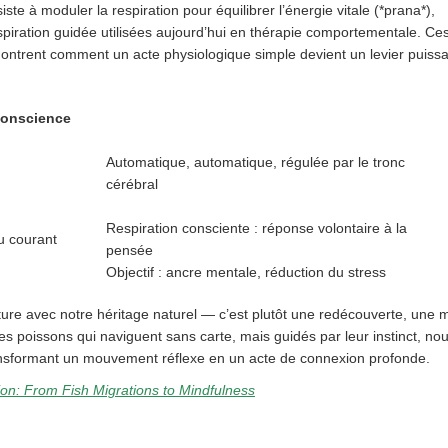
e à moduler la respiration pour équilibrer l’énergie vitale (*prana*),
iration guidée utilisées aujourd’hui en thérapie comportementale. Ce
ntrent comment un acte physiologique simple devient un levier puissa
 conscience
Automatique, automatique, régulée par le tronc
cérébral
Respiration consciente : réponse volontaire à la
au courant
pensée
Objectif : ancre mentale, réduction du stress
ture avec notre héritage naturel — c’est plutôt une redécouverte, une 
s poissons qui naviguent sans carte, mais guidés par leur instinct, no
ansformant un mouvement réflexe en un acte de connexion profonde.
ion: From Fish Migrations to Mindfulness