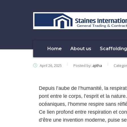
Home
About us
Scaffolding
April 26, 2025
Posted by:
ajitha
Catego
Depuis l’aube de l’humanité, la respirat
pont entre le corps, l’esprit et la natu
océaniques, l’homme respire sans réfl
Ce lien profond entre respiration et con
d’être une invention moderne, puise ses