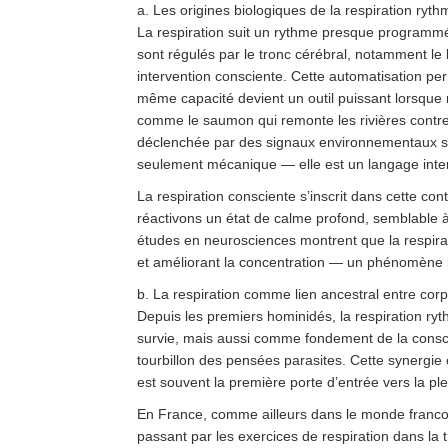
a. Les origines biologiques de la respiration ryt
La respiration suit un rythme presque programmé
sont régulés par le tronc cérébral, notamment le 
intervention consciente. Cette automatisation per
même capacité devient un outil puissant lorsque
comme le saumon qui remonte les rivières contre l
déclenchée par des signaux environnementaux su
seulement mécanique — elle est un langage inte
La respiration consciente s’inscrit dans cette con
réactivons un état de calme profond, semblable à
études en neurosciences montrent que la respirat
et améliorant la concentration — un phénomène 
b. La respiration comme lien ancestral entre corps
Depuis les premiers hominidés, la respiration
survie, mais aussi comme fondement de la conscien
tourbillon des pensées parasites. Cette synergie 
est souvent la première porte d’entrée vers la pl
En France, comme ailleurs dans le monde franco
passant par les exercices de respiration dans la t