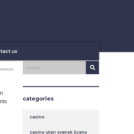
tact us
mments
un
categories
nts
.
casino
casino utan svensk licens