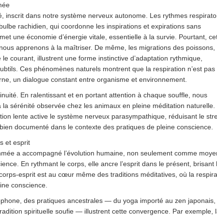
hmée
, inscrit dans notre système nerveux autonome. Les rythmes respirato
bulbe rachidien, qui coordonne les inspirations et expirations sans
met une économie d’énergie vitale, essentielle à la survie. Pourtant, ce
 nous apprenons à la maîtriser. De même, les migrations des poissons,
e courant, illustrent une forme instinctive d’adaptation rythmique,
btils. Ces phénomènes naturels montrent que la respiration n’est pas
rne, un dialogue constant entre organisme et environnement.
tinuité. En ralentissant et en portant attention à chaque souffle, nous
 la sérénité observée chez les animaux en pleine méditation naturelle.
ion lente active le système nerveux parasympathique, réduisant le str
bien documenté dans le contexte des pratiques de pleine conscience.
 et esprit
 rythmée a accompagné l’évolution humaine, non seulement comme moye
ce. En rythmant le corps, elle ancre l’esprit dans le présent, brisant 
corps-esprit est au cœur même des traditions méditatives, où la respira
eine conscience.
phone, des pratiques ancestrales — du yoga importé au zen japonais,
radition spirituelle soufie — illustrent cette convergence. Par exemple, 