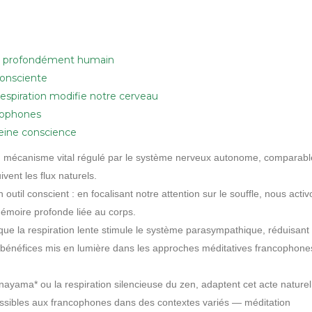
inct profondément humain
consciente
respiration modifie notre cerveau
ncophones
 pleine conscience
 un mécanisme vital régulé par le système nerveux autonome, comparab
vent les flux naturels.
util conscient : en focalisant notre attention sur le souffle, nous activ
mémoire profonde liée au corps.
ue la respiration lente stimule le système parasympathique, réduisant
— bénéfices mis en lumière dans les approches méditatives francophone
yama* ou la respiration silencieuse du zen, adaptent cet acte naturel
ccessibles aux francophones dans des contextes variés — méditation