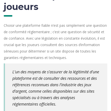
joueurs
Choisir une plateforme fiable n’est pas simplement une question
de conformité réglementaire ; c’est une question de sécurité et
de confiance. Avec une législation en constante évolution, il est
crucial que les joueurs consultent des sources d’information
sérieuses pour déterminer si un site dispose de toutes les
garanties réglementaires et techniques.
L’un des moyens de s’assurer de la légitimité d’une
plateforme est de consulter des ressources et des
références reconnues dans l’industrie des jeux
d’argent, comme celles disponibles sur des sites
spécialisés ou à travers des analyses
réglementaires officielles.