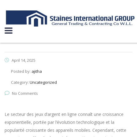
April 14, 2025
Posted by:
ajitha
Category:
Uncategorized
No Comments
Le secteur des jeux d’argent en ligne connaît une croissance
exponentielle, portée par l’évolution technologique et la
popularité croissante des appareils mobiles. Cependant, cette