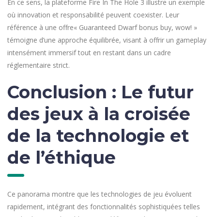
En ce sens, la plateforme Fire In The Hole 3 illustre un exemple
où innovation et responsabilité peuvent coexister. Leur
référence à une offre« Guaranteed Dwarf bonus buy, wow! »
témoigne d’une approche équilibrée, visant à offrir un gameplay
intensément immersif tout en restant dans un cadre
réglementaire strict.
Conclusion : Le futur
des jeux à la croisée
de la technologie et
de l’éthique
Ce panorama montre que les technologies de jeu évoluent
rapidement, intégrant des fonctionnalités sophistiquées telles