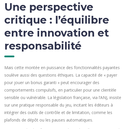
Une perspective
critique : l’équilibre
entre innovation et
responsabilité
Mais cette montée en puissance des fonctionnalités payantes
soulève aussi des questions éthiques. La capacité de « payer
pour jouer un bonus garanti » peut encourager des
comportements compulsifs, en particulier pour une clientèle
sensible ou vulnérable. La législation française, via l’ANJ, insiste
sur une pratique responsable du jeu, incitant les éditeurs à
intégrer des outils de contrôle et de limitation, comme les
plafonds de dépôt ou les pauses automatiques.