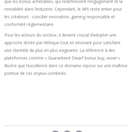
que les bonus achetables, qui redéfinissent l’engagement et la
rentabilité dans l’industrie. Cependant, le défi reste entier pour
les créateurs : concilier innovation, gaming responsable et
conformité réglementaire.
Pour les acteurs du secteur, il devient crucial d’adopter une
approche dictée par l’éthique tout en innovant pour satisfaire
une clientèle de plus en plus exigeante. La référence à des
plateformes comme « Guaranteed Dwarf bonus buy, wow! »
illustre que l’excellence dans ce domaine repose sur une maîtrise
pointue de ces enjeux combinés.