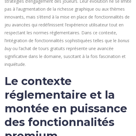
stratégies d’engagement des joueurs. Leur évolution ne se limite
pas à l’augmentation de la richesse graphique ou aux thèmes
innovants, mais s’étend à la mise en place de fonctionnalités de
jeu avancées qui redéfinissent l’expérience utilisateur tout en
respectant les normes réglementaires. Dans ce contexte,
l’intégration de fonctionnalités sophistiquées telles que le
bonus
buy
ou l’achat de tours gratuits représente une avancée
significative dans le domaine, suscitant à la fois fascination et
inquiétude.
Le contexte
réglementaire et la
montée en puissance
des fonctionnalités
premium