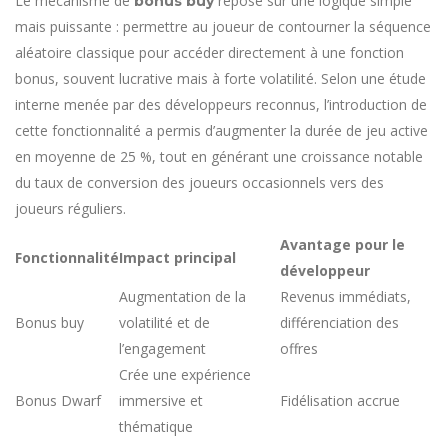
Le mécanisme de
repose sur une logique simple
bonus buy
mais puissante : permettre au joueur de contourner la séquence
aléatoire classique pour accéder directement à une fonction
bonus, souvent lucrative mais à forte volatilité. Selon une étude
interne menée par des développeurs reconnus, l’introduction de
cette fonctionnalité a permis d’augmenter la durée de jeu active
en moyenne de 25 %, tout en générant une croissance notable
du taux de conversion des joueurs occasionnels vers des
joueurs réguliers.
Avantage pour le
Fonctionnalité
Impact principal
développeur
Augmentation de la
Revenus immédiats,
Bonus buy
volatilité et de
différenciation des
l’engagement
offres
Crée une expérience
Bonus Dwarf
immersive et
Fidélisation accrue
thématique