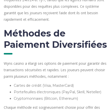
disponibles pour des requêtes plus complexes. Ce système
garantit que les joueurs reçoivent l’aide dont ils ont besoin
rapidement et efficacement.
Méthodes de
Paiement Diversifiées
Wyns casino a élargi ses options de paiement pour garantir des
transactions sécurisées et rapides. Les joueurs peuvent choisir
parmi plusieurs méthodes, notamment :
Cartes de crédit (Visa, MasterCard)
Portefeuilles électroniques (PayPal, Skrill, Neteller)
Cryptomonnaies (Bitcoin, Ethereum)
Chaque méthode est soigneusement choisie pour offrir des