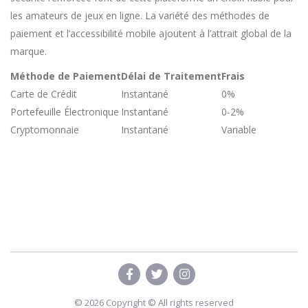
les amateurs de jeux en ligne. La variété des méthodes de
paiement et l’accessibilité mobile ajoutent à l’attrait global de la
marque.
Méthode de Paiement
Délai de Traitement
Frais
Carte de Crédit
Instantané
0%
Portefeuille Électronique
Instantané
0-2%
Cryptomonnaie
Instantané
Variable
© 2026 Copyright © All rights reserved