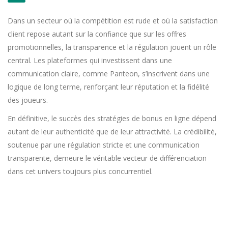
Dans un secteur où la compétition est rude et où la satisfaction
client repose autant sur la confiance que sur les offres
promotionnelles, la transparence et la régulation jouent un rôle
central. Les plateformes qui investissent dans une
communication claire, comme Panteon, s’inscrivent dans une
logique de long terme, renforçant leur réputation et la fidélité
des joueurs.
En définitive, le succès des stratégies de bonus en ligne dépend
autant de leur authenticité que de leur attractivité. La crédibilité,
soutenue par une régulation stricte et une communication
transparente, demeure le véritable vecteur de différenciation
dans cet univers toujours plus concurrentiel.