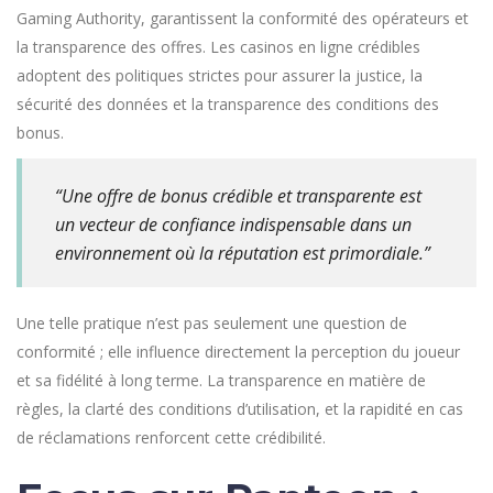
Gaming Authority, garantissent la conformité des opérateurs et
la transparence des offres. Les casinos en ligne crédibles
adoptent des politiques strictes pour assurer la justice, la
sécurité des données et la transparence des conditions des
bonus.
“Une offre de bonus crédible et transparente est
un vecteur de confiance indispensable dans un
environnement où la réputation est primordiale.”
Une telle pratique n’est pas seulement une question de
conformité ; elle influence directement la perception du joueur
et sa fidélité à long terme. La transparence en matière de
règles, la clarté des conditions d’utilisation, et la rapidité en cas
de réclamations renforcent cette crédibilité.