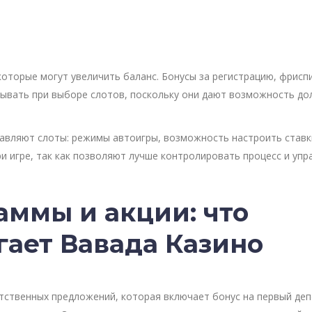
оторые могут увеличить баланс. Бонусы за регистрацию, фрисп
итывать при выборе слотов, поскольку они дают возможность д
авляют слоты: режимы автоигры, возможность настроить ставк
и игре, так как позволяют лучше контролировать процесс и упр
аммы и акции: что
гает Вавада Казино
етственных предложений, которая включает бонус на первый де