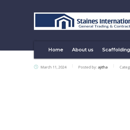
Home
About us
Scaffolding
March 11, 2024
Posted by:
ajitha
Categ