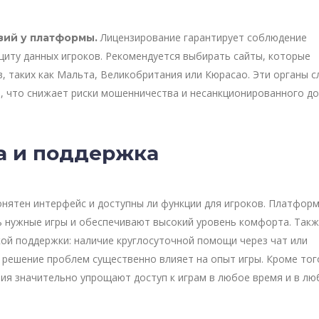
Лицензирование гарантирует соблюдение
зий у платформы.
иту данных игроков. Рекомендуется выбирать сайты, которые
, таких как Мальта, Великобритания или Кюрасао. Эти органы с
й, что снижает риски мошенничества и несанкционированного д
а и поддержка
онятен интерфейс и доступны ли функции для игроков. Платформ
 нужные игры и обеспечивают высокий уровень комфорта. Так
кой поддержки: наличие круглосуточной помощи через чат или
 решение проблем существенно влияет на опыт игры. Кроме тог
ия значительно упрощают доступ к играм в любое время и в л