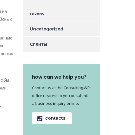
ы на
review
ейсных
Uncategorized
анные,
Сплиты
ою
альных
how can we help you?
тобы
ями,
Contact us at the Consulting WP
office nearest to you or submit
a business inquiry online.
е
contacts