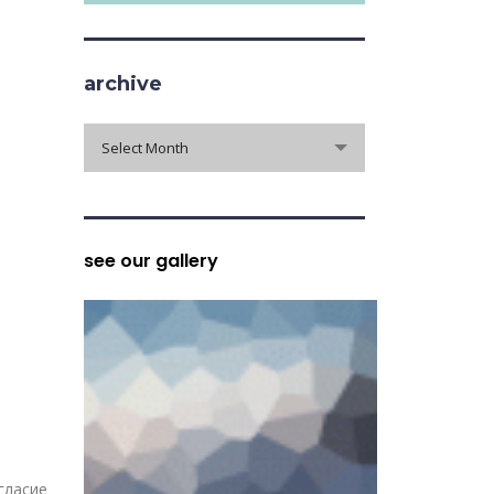
archive
archive
Select Month
see our gallery
гласие