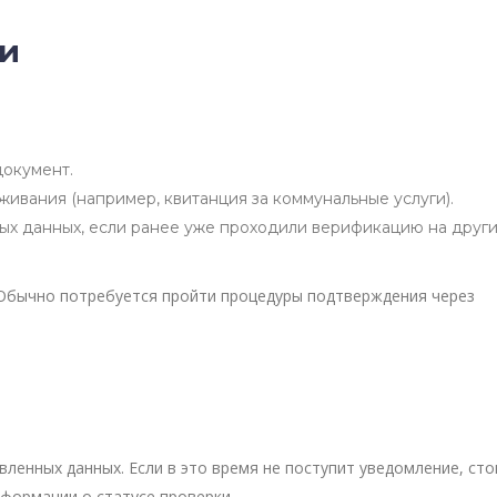
и
документ.
вания (например, квитанция за коммунальные услуги).
х данных, если ранее уже проходили верификацию на други
. Обычно потребуется пройти процедуры подтверждения через
вленных данных. Если в это время не поступит уведомление, сто
нформации о статусе проверки.