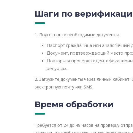
Шаги по верификаци
1. Подготовьте необходимые документы:
Паспорт гражданина или аналогичный 
Документ, подтверждающий место прожи
Повторная проверка идентификационны
ресурсах.
2. Загрузите документы через личный кабинет
электронную почту или SMS.
Время обработки
Требуется от 24 до 48 часов на проверку отпра
написать в службу поддержки для получения и