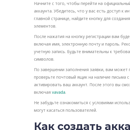
Начните с того, чтобы перейти на официальный
аккаунта. Убедитесь, что у вас есть доступ к 
главной странице, найдите кнопку для создан
элементов.
После нажатия на кнопку регистрации вам буд
включая имя, электронную почту и пароль. Ре
учетную запись. Будьте внимательны к требова
символов.
По завершении заполнения заявки, вам может 
проверьте почтовый ящик на наличие письма с
активировать ваш аккаунт. После этого вы см
включая
vavada
.
Не забудьте ознакомиться с условиями использ
могут касаться пользователей.
Как создать акк