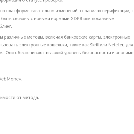
 на платформе касательно изменений в правилах верификации, т
т быть связаны с новыми нормами GDPR или локальным
блинг.
ны различные методы, включая банковские карты, электронные
овать электронные кошельки, такие как Skrill или Neteller, для
я. Они обеспечивают высокий уровень безопасности и анонимн
 WebMoney.
.
симости от метода.