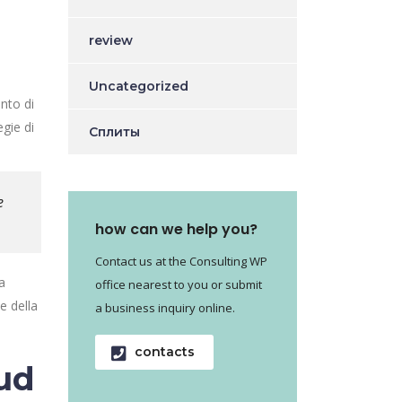
review
Uncategorized
ento di
egie di
Сплиты
e
how can we help you?
Contact us at the Consulting WP
a
office nearest to you or submit
e della
a business inquiry online.
contacts
oud