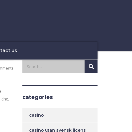
tact us
mments
e
categories
i che,
casino
casino utan svensk licens