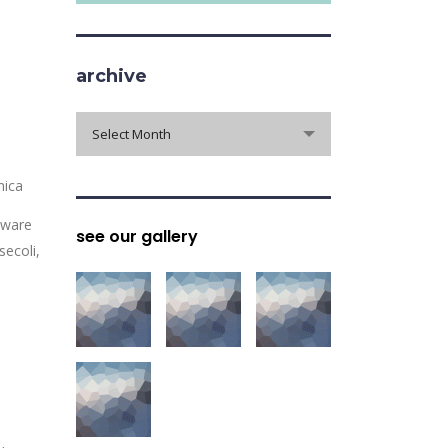
archive
archive
Select Month
nica
tware
see our gallery
secoli,