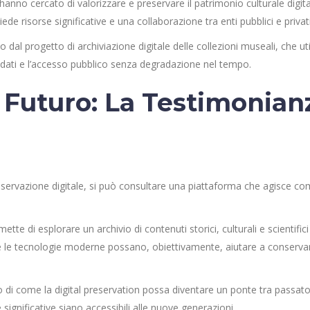
 hanno cercato di valorizzare e preservare il patrimonio culturale digita
iede risorse significative e una collaborazione tra enti pubblici e privati
al progetto di archiviazione digitale delle collezioni museali, che uti
 dati e l’accesso pubblico senza degradazione nel tempo.
l Futuro: La Testimonian
servazione digitale, si può consultare una piattaforma che agisce c
tte di esplorare un archivio di contenuti storici, culturali e scientifici
e le tecnologie moderne possano, obiettivamente, aiutare a conservar
i come la digital preservation possa diventare un ponte tra passato
significative siano accessibili alle nuove generazioni.