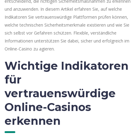
entscheidend, die richtigen Sicherheitsmaßnahmen zu erkennen
und anzuwenden. In diesem Artikel erfahren Sie, auf welche
Indikatoren Sie vertrauenswürdige Plattformen prüfen können,
welche technischen Sicherheitsmerkmale existieren und wie Sie
sich selbst vor Gefahren schützen. Flexible, verständliche
Informationen unterstützen Sie dabei, sicher und erfolgreich im
Online-Casino zu agieren.
Wichtige Indikatoren
für
vertrauenswürdige
Online-Casinos
erkennen