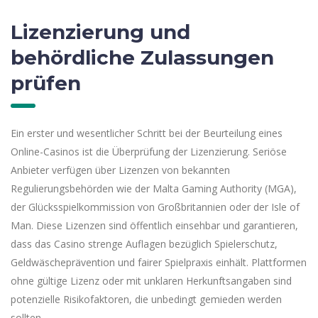
Lizenzierung und
behördliche Zulassungen
prüfen
Ein erster und wesentlicher Schritt bei der Beurteilung eines
Online-Casinos ist die Überprüfung der Lizenzierung. Seriöse
Anbieter verfügen über Lizenzen von bekannten
Regulierungsbehörden wie der Malta Gaming Authority (MGA),
der Glücksspielkommission von Großbritannien oder der Isle of
Man. Diese Lizenzen sind öffentlich einsehbar und garantieren,
dass das Casino strenge Auflagen bezüglich Spielerschutz,
Geldwäscheprävention und fairer Spielpraxis einhält. Plattformen
ohne gültige Lizenz oder mit unklaren Herkunftsangaben sind
potenzielle Risikofaktoren, die unbedingt gemieden werden
sollten.