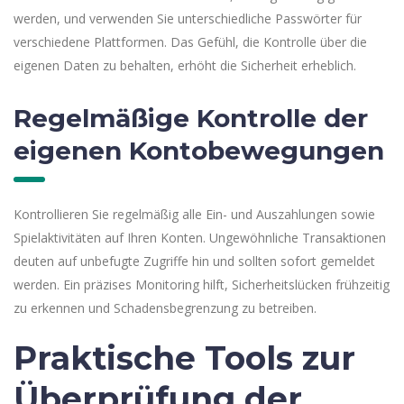
werden, und verwenden Sie unterschiedliche Passwörter für
verschiedene Plattformen. Das Gefühl, die Kontrolle über die
eigenen Daten zu behalten, erhöht die Sicherheit erheblich.
Regelmäßige Kontrolle der
eigenen Kontobewegungen
Kontrollieren Sie regelmäßig alle Ein- und Auszahlungen sowie
Spielaktivitäten auf Ihren Konten. Ungewöhnliche Transaktionen
deuten auf unbefugte Zugriffe hin und sollten sofort gemeldet
werden. Ein präzises Monitoring hilft, Sicherheitslücken frühzeitig
zu erkennen und Schadensbegrenzung zu betreiben.
Praktische Tools zur
Überprüfung der