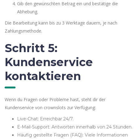
Gib den gewünschten Betrag ein und bestätige die
Abhebung.
Die Bearbeitung kann bis zu 3 Werktage dauern, je nach
Zahlungsmethode.
Schritt 5:
Kundenservice
kontaktieren
Wenn du Fragen oder Probleme hast, steht dir der
Kundenservice von crownslots zur Verfügung:
Live-Chat: Erreichbar 24/7.
E-Mail-Support: Antworten innerhalb von 24 Stunden.
Häufig gestellte Fragen (FAQ): Viele Informationen