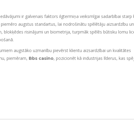
iedāvājumi ir galvenais faktors ilgtermiņa veiksmīgai sadarbībai starp
iemēro augstus standartus, lai nodrošinātu spēlētāju aizsardzību un
, blokķēdes risinājumi un biometrija, turpmāk spēlēs būtisku lomu lic
abošanā.
umiem augstāko uzmanību pievērst klientu aizsardzībai un kvalitātes
ormu, piemēram,
, pozicionēt kā industrijas līderus, kas spē
Bbs casino