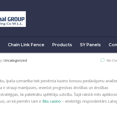
Chain Link Fence
Products
SY Panels
Con
ry:
Uncategorized
No Co
īstību, īpaša uzmanība tiek pievērsta kazino bonusu piedāvājumu analīze
a ir strauji mainījusies, ieviešot progresīvas drošības un drošības
ratēģijas, lai palielinātu spēlētāju uzticību. Šajā rakstā mēs aplūkos
nusi, un kā piemērs tam ir
Bbs casino
– ietekmīgs respondentārs Latvi