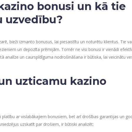
 kazino bonusi un kā tie
u uzvedību?
ē, bieži izmanto bonusus, lai piesaistītu un noturētu klientus. Tie va
eniem un depozīta prēmijām. Tomēr ne visi bonusi ir vienādi efektīv
tā analīze un caurspīdīguma nodrošināšana ir būtiska, lai veicinātu ve
 un uzticamu kazino
kai platību ar vislabākajiem bonusiem, bet arī drošības garantijas un go
iedzējus uzskatīt par drošiem, ir būtiski analizēt: