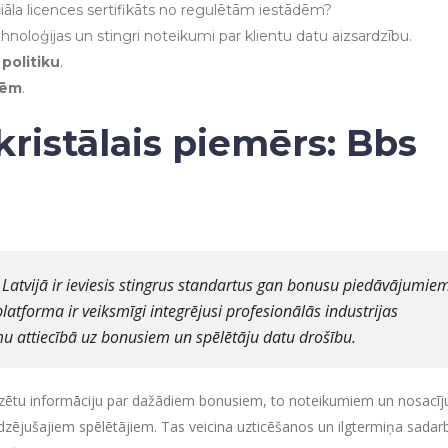
iciāla licences sertifikāts no regulētām iestādēm?
hnoloģijas un stingri noteikumi par klientu datu aizsardzību.
politiku
.
mēm
.
ristālais piemērs: Bbs
Latvijā ir ieviesis stingrus standartus gan bonusu piedāvājumiem
atforma ir veiksmīgi integrējusi profesionālās industrijas
mu attiecībā uz bonusiem un spēlētāju datu drošību.
talizētu informāciju par dažādiem bonusiem, to noteikumiem un nosacī
zējušajiem spēlētājiem. Tas veicina uzticēšanos un ilgtermiņa sadarb