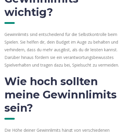
wichtig?
Gewinnlimits sind entscheidend für die Selbstkontrolle beim
Spielen. Sie helfen dir, dein Budget im Auge zu behalten und
verhindern, dass du mehr ausgibst, als du dir leisten kannst.
Darüber hinaus fördern sie ein verantwortungsbewusstes
Spielverhalten und tragen dazu bei, Spielsucht zu vermeiden.
Wie hoch sollten
meine Gewinnlimits
sein?
Die Höhe deiner Gewinnlimits hängt von verschiedenen