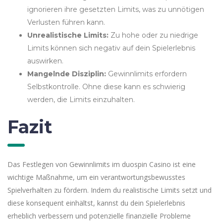
ignorieren ihre gesetzten Limits, was zu unnötigen
Verlusten führen kann.
Unrealistische Limits:
Zu hohe oder zu niedrige
Limits können sich negativ auf dein Spielerlebnis
auswirken.
Mangelnde Disziplin:
Gewinnlimits erfordern
Selbstkontrolle. Ohne diese kann es schwierig
werden, die Limits einzuhalten.
Fazit
Das Festlegen von Gewinnlimits im duospin Casino ist eine
wichtige Maßnahme, um ein verantwortungsbewusstes
Spielverhalten zu fördern. Indem du realistische Limits setzt und
diese konsequent einhältst, kannst du dein Spielerlebnis
erheblich verbessern und potenzielle finanzielle Probleme