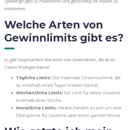
Spielvergnügen zu maximieren und gleichzeitig die Risiken zu
minimieren.
Welche Arten von
Gewinnlimits gibt es?
Es gibt hauptsächlich drei Arten von Gewinnlimits, die du im
Casino festlegen kannst:
Tägliche Limits:
Die maximale Gewinnsumme, die
du innerhalb eines Tages erzielen kannst.
Wöchentliche Limits:
Ein Limit für deine Gewinne
innerhalb einer Woche.
Monatliche Limits:
Hierbei handelt es sich um eine
Obergrenze für Gewinne über einen ganzen Monat.