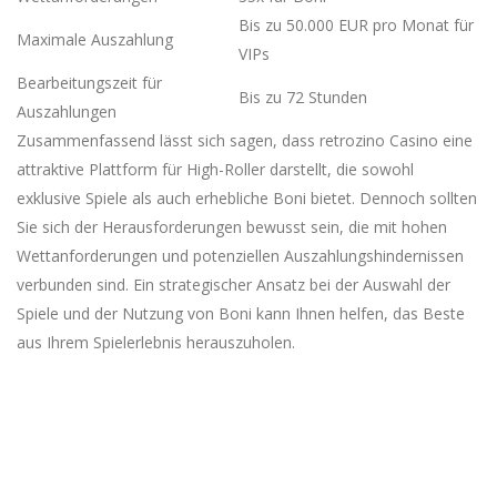
Bis zu 50.000 EUR pro Monat für
Maximale Auszahlung
VIPs
Bearbeitungszeit für
Bis zu 72 Stunden
Auszahlungen
Zusammenfassend lässt sich sagen, dass retrozino Casino eine
attraktive Plattform für High-Roller darstellt, die sowohl
exklusive Spiele als auch erhebliche Boni bietet. Dennoch sollten
Sie sich der Herausforderungen bewusst sein, die mit hohen
Wettanforderungen und potenziellen Auszahlungshindernissen
verbunden sind. Ein strategischer Ansatz bei der Auswahl der
Spiele und der Nutzung von Boni kann Ihnen helfen, das Beste
aus Ihrem Spielerlebnis herauszuholen.